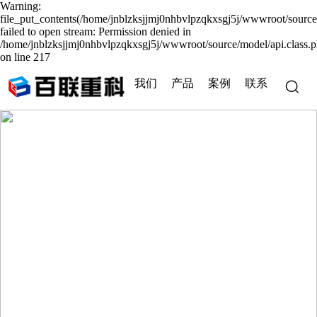
Warning:
file_put_contents(/home/jnblzksjjmj0nhbvlpzqkxsgj5j/wwwroot/source
failed to open stream: Permission denied in
/home/jnblzksjjmj0nhbvlpzqkxsgj5j/wwwroot/source/model/api.class.
on line 217
我们
产品
案例
联系