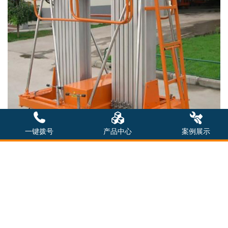
一键拨号
产品中心
案例展示
双立柱
铝合金升降机
：全新设计的新一代产品，整体采
用高强度铝型材精制而成由于型材强度高，使升降台的偏转
与摆动极小。采用双桅柱式结构，载重量大，平台面积大，
稳定性极好，运转灵活，推行方便。
它轻盈的外观，能在极小的空间内发挥举升能力。该升