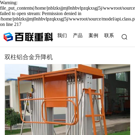
Warning:
file_put_contents(/home/jnblzksjjmj0nhbvlpzqkxsgj5j/wwwroot/source
failed to open stream: Permission denied in
/home/jnblzksjjmj0nhbvlpzqkxsgj5j/wwwroot/source/model/api.class.
on line 217
我们
产品
案例
联系
双柱铝合金升降机